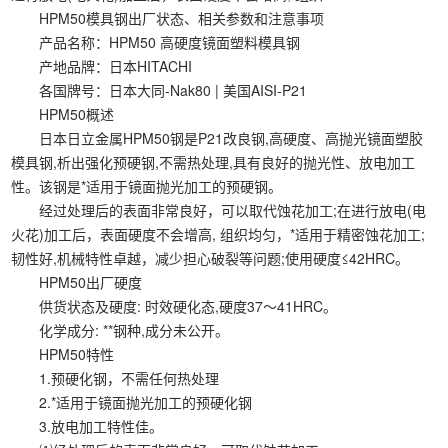
HPM50模具钢出厂状态、相关参数和注意事项
产品名称：HPM50 高硬度镜面塑料模具钢
产地品牌：日本HITACHI
各国牌号：日本大同-Nak80 | 美国AISI-P21
HPM50概述
日本日立金属HPM50钢是P21改良钢,高硬度、高抛光镜面塑胶
模具钢,析出强化预硬钢,不需热处理,具有良好的抛光性、放电加工
性。该钢是*适用于镜面抛光加工的预硬钢。
经过处理后的表面非常良好，可以取代蚀花加工;在进行放电(电
火花)加工后，表面硬度不会增高, 组织均匀，*适用于精密蚀花加工;
韧性好,机械特性卓越，减少担心破裂等问题;使用硬度≤42HRC。
HPM50出厂硬度
供货状态及硬度: 时效硬化态,硬度37～41HRC。
化学成分: **钢种,成分未公开。
HPM50特性
1.预硬化钢，不需任何热处理
2.*适用于镜面抛光加工的预硬化钢
3.放电加工特性佳。