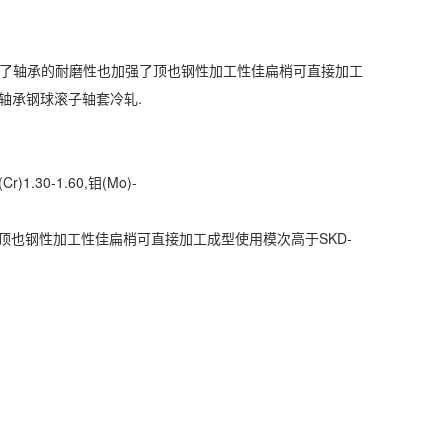
1具务了轴承的耐磨性也加强了顶也钢性加工性佳扁梢可直接加工
机床轴承钢球滚子轴套冷轧.
Cr)1.30-1.60,钼(Mo)-
顶也钢性加工性佳扁梢可直接加工成型使用模次高于SKD-