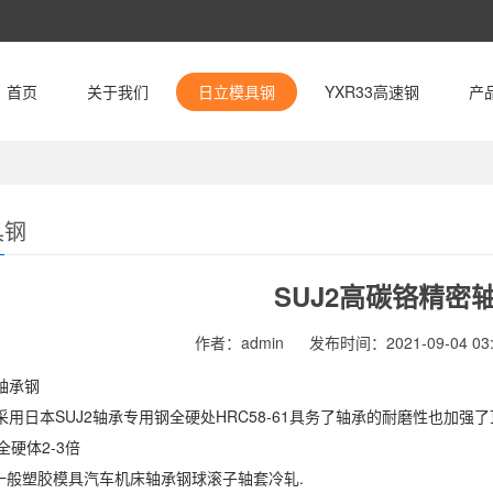
首页
关于我们
日立模具钢
YXR33高速钢
产
具钢
SUJ2高碳铬精密
作者：admin
发布时间：2021-09-04 03:
承钢
日本SUJ2轴承专用钢全硬处HRC58-61具务了轴承的耐磨性也加强了
)全硬体2-3倍
一般塑胶模具汽车机床轴承钢球滚子轴套冷轧.