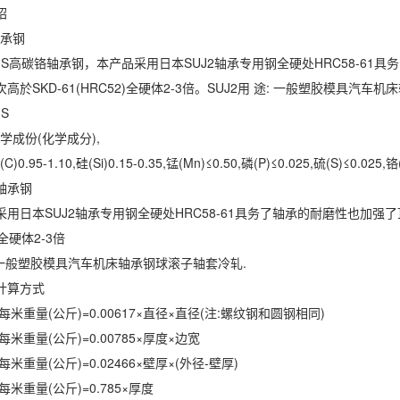
绍
承钢
JIS高碳铬轴承钢，本产品采用日本SUJ2轴承专用钢全硬处HRC58-6
高於SKD-61(HRC52)全硬体2-3倍。SUJ2用 途: 一般塑胶模具汽车
S
成份(化学成分),
95-1.10,硅(Si)0.15-0.35,锰(Mn)≤0.50,磷(P)≤0.025,硫(S)≤0.025,铬(
承钢
日本SUJ2轴承专用钢全硬处HRC58-61具务了轴承的耐磨性也加强了
)全硬体2-3倍
一般塑胶模具汽车机床轴承钢球滚子轴套冷轧.
算方式
重量(公斤)=0.00617×直径×直径(注:螺纹钢和圆钢相同)
重量(公斤)=0.00785×厚度×边宽
重量(公斤)=0.02466×壁厚×(外径-壁厚)
重量(公斤)=0.785×厚度