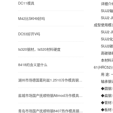
DC11模具
详细介
SUJ2轴
SUJ2 
M42比SKH9好吗
成型使用模次
SUJ2 JI
DC53好开V吗
SUJ2化学
SUJ2碳(C)0.
ts320钢材，ts520材料硬度
高碳铬轴
本材料采用
8418的含义是什么
61(HRC52
用 途: 
湖州市场德国葛利兹1.2510冷作模具钢今日价格行情(2026-08-07)
轴承钢计
◆圆钢:每米
盐城市场国产抚顺特钢A8mod冷作模具钢今日价格行情(2026-08-07)
◆扁钢:每米
◆管材:每米
◆板材:每米
青岛市场国产抚顺特钢8407热作模具钢今日价格行情(2026-08-07)