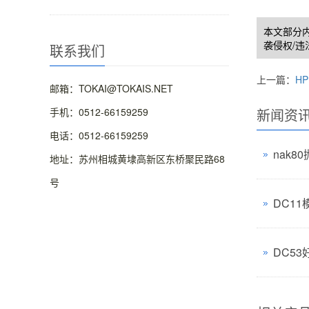
本文部分
袭侵权/违
联系我们
上一篇：
H
邮箱：TOKAI@TOKAIS.NET
手机：0512-66159259
新闻资
电话：0512-66159259
nak
地址：苏州相城黄埭高新区东桥聚民路68
号
DC11
DC53