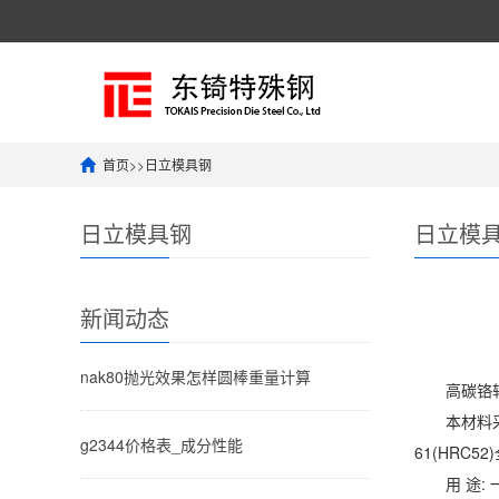
首页
>>
日立模具钢
日立模具钢
日立模
新闻动态
nak80抛光效果怎样圆棒重量计算
高碳铬轴
本材料采用
g2344价格表_成分性能
61(HRC52
用 途: 